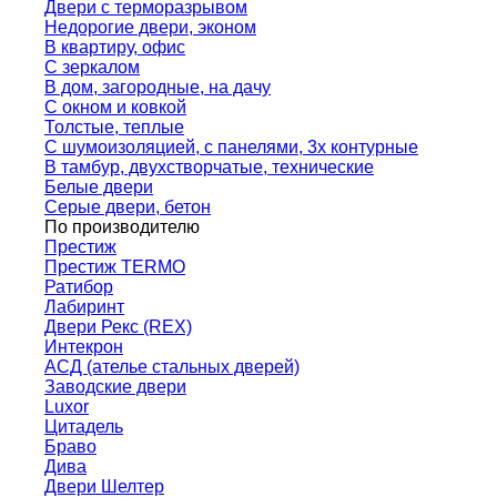
Двери с терморазрывом
Недорогие двери, эконом
В квартиру, офис
С зеркалом
В дом, загородные, на дачу
С окном и ковкой
Толстые, теплые
С шумоизоляцией, с панелями, 3х контурные
В тамбур, двухстворчатые, технические
Белые двери
Серые двери, бетон
По производителю
Престиж
Престиж TERMO
Ратибор
Лабиринт
Двери Рекс (REX)
Интекрон
АСД (ателье стальных дверей)
Заводские двери
Luxor
Цитадель
Браво
Дива
Двери Шелтер