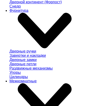
Дверной континент (Форпост)
Снедо
Фурнитура
Дверные ручки
Завертки и накладки
Дверные замки
Дверные петли
Раздвижные механизмы
Упоры
Цилиндры
Межкомнатные