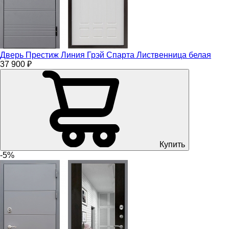
Дверь Престиж Линия Грэй Спарта Лиственница белая
37 900 ₽
Купить
-5%