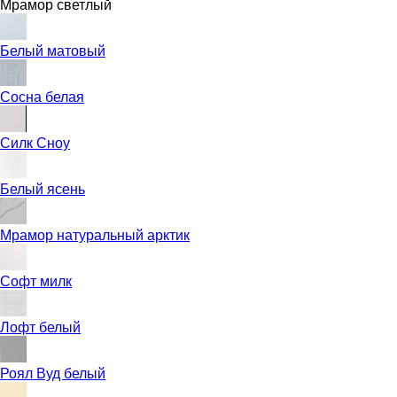
Мрамор светлый
Белый матовый
Сосна белая
Силк Сноу
Белый ясень
Мрамор натуральный арктик
Софт милк
Лофт белый
Роял Вуд белый