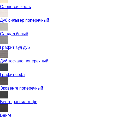
Слоновая кость
Дуб сильвер поперечный
Сандал белый
Графит вуд дуб
Дуб тоскано поперечный
Графит софт
Эковенге поперечный
Венге распил кофе
Венге