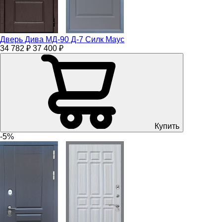
Дверь Дива МД-90 Д-7 Силк Маус
34 782 ₽
37 400 ₽
Купить
-5%