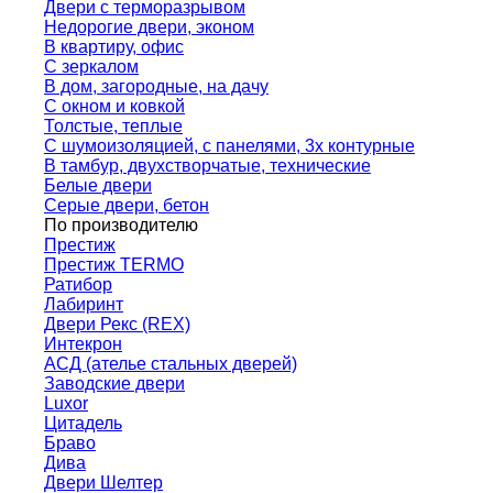
Двери с терморазрывом
Недорогие двери, эконом
В квартиру, офис
С зеркалом
В дом, загородные, на дачу
С окном и ковкой
Толстые, теплые
С шумоизоляцией, с панелями, 3х контурные
В тамбур, двухстворчатые, технические
Белые двери
Серые двери, бетон
По производителю
Престиж
Престиж TERMO
Ратибор
Лабиринт
Двери Рекс (REX)
Интекрон
АСД (ателье стальных дверей)
Заводские двери
Luxor
Цитадель
Браво
Дива
Двери Шелтер