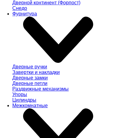
Дверной континент (Форпост)
Снедо
Фурнитура
Дверные ручки
Завертки и накладки
Дверные замки
Дверные петли
Раздвижные механизмы
Упоры
Цилиндры
Межкомнатные