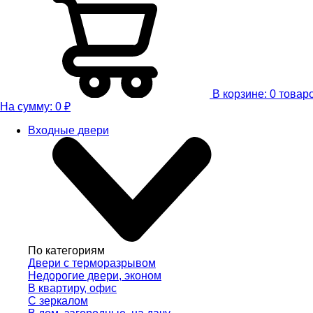
В корзине:
0
товар
На сумму:
0
₽
Входные двери
По категориям
Двери с терморазрывом
Недорогие двери, эконом
В квартиру, офис
С зеркалом