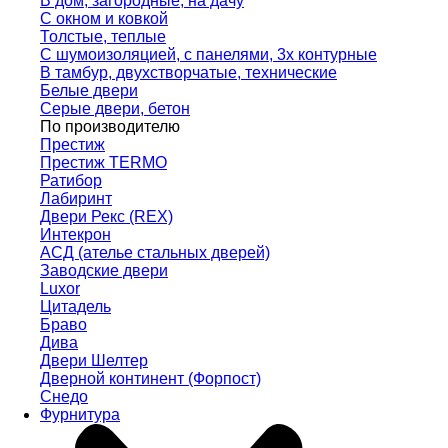
В дом, загородные, на дачу
С окном и ковкой
Толстые, теплые
С шумоизоляцией, с панелями, 3х контурные
В тамбур, двухстворчатые, технические
Белые двери
Серые двери, бетон
По производителю
Престиж
Престиж TERMO
Ратибор
Лабиринт
Двери Рекс (REX)
Интекрон
АСД (ателье стальных дверей)
Заводские двери
Luxor
Цитадель
Браво
Дива
Двери Шелтер
Дверной континент (Форпост)
Снедо
Фурнитура