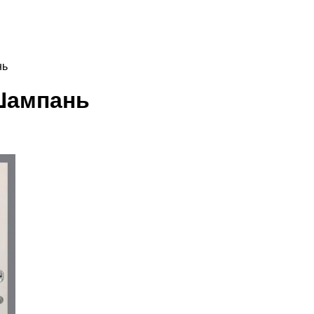
нь
 Шампань