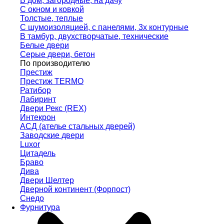
В дом, загородные, на дачу
С окном и ковкой
Толстые, теплые
С шумоизоляцией, с панелями, 3х контурные
В тамбур, двухстворчатые, технические
Белые двери
Серые двери, бетон
По производителю
Престиж
Престиж TERMO
Ратибор
Лабиринт
Двери Рекс (REX)
Интекрон
АСД (ателье стальных дверей)
Заводские двери
Luxor
Цитадель
Браво
Дива
Двери Шелтер
Дверной континент (Форпост)
Снедо
Фурнитура