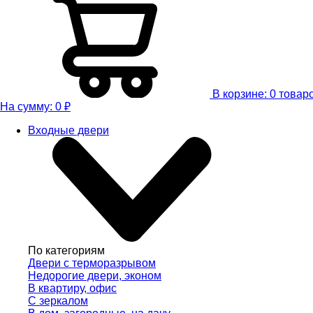
В корзине:
0
товар
На сумму:
0
₽
Входные двери
По категориям
Двери с терморазрывом
Недорогие двери, эконом
В квартиру, офис
С зеркалом